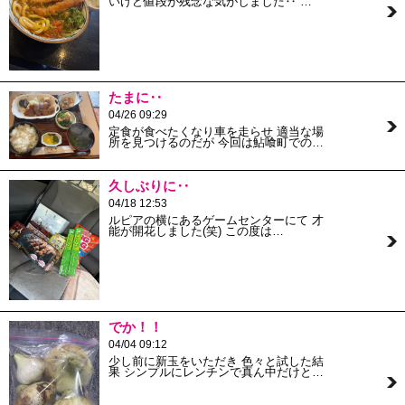
いけど値段が残念な気がしました‥ …
たまに‥
04/26 09:29
定食が食べたくなり車を走らせ 適当な場
所を見つけるのだが 今回は鮎喰町での…
久しぶりに‥
04/18 12:53
ルピアの横にあるゲームセンターにて 才
能が開花しました(笑) この度は…
でか！！
04/04 09:12
少し前に新玉をいただき 色々と試した結
果 シンプルにレンチンで真ん中だけと…