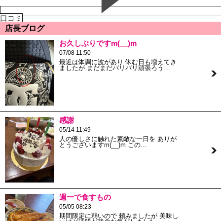
口コミ
店長ブログ
お久しぶりですm(__)m
07/08 11:50
最近は体調に波があり 休む日も増えてき
ましたが まだまだバリバリ頑張ろう…
感謝
05/14 11:49
人の優しさに触れた素敵な一日を ありが
とうございますm(__)m この…
週一で食すもの
05/05 08:23
期間限定に弱いので 頼みましたが 美味し