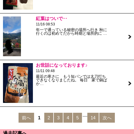
紅葉はついで‥
11/16 08:53
年一で通っている秘密の場所へ行き 秋に
行くのは初めてだから時期と場所的に …
お世話になっております♪
11/11 09:48
最近の寒さに もう短パンでは太刀打ち
できなくなりましたね。 毎日 家で鍋ば
か…
....
前へ
1
2
3
4
5
14
次へ
過去記事へ