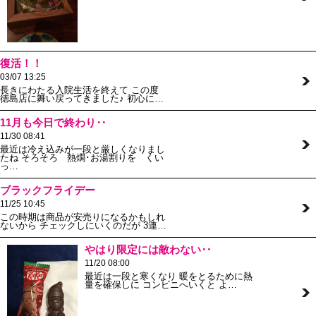
復活！！
03/07 13:25
長きにわたる入院生活を終えて この度
徳島店に舞い戻ってきました♪ 初心に…
11月も今日で終わり‥
11/30 08:41
最近は冷え込みが一段と厳しくなりまし
たね そろそろ 熱燗･お湯割りを くい
っ…
ブラックフライデー
11/25 10:45
この時期は商品が安売りになるかもしれ
ないから チェックしにいくのだが 3連…
やはり限定には敵わない‥
11/20 08:00
最近は一段と寒くなり 暖をとるために熱
量を確保しに コンビニへいくと よ…