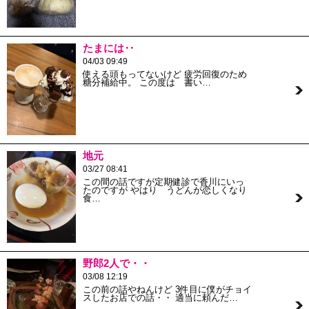
たまには‥
04/03 09:49
使える頭もってないけど 疲労回復のため
糖分補給中。 この度は 書い…
地元
03/27 08:41
この間の話ですが定期健診で香川にいっ
たのですが やはり うどんが恋しくなり
食…
野郎2人で・・
03/08 12:19
この前の話やねんけど 3件目に僕がチョイ
スしたお店での話・・ 適当に頼んだ…