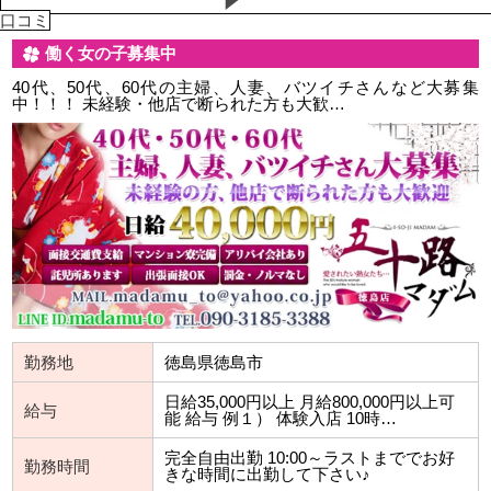
口コミ
働く女の子募集中
40代、50代、60代の主婦、人妻、バツイチさんなど大募集
中！！！ 未経験・他店で断られた方も大歓…
勤務地
徳島県徳島市
日給35,000円以上 月給800,000円以上可
給与
能 給与 例１） 体験入店 10時…
完全自由出勤 10:00～ラストまででお好
勤務時間
きな時間に出勤して下さい♪