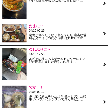
いけど値段が残念な気がしました‥ …
たまに‥
04/26 09:29
定食が食べたくなり車を走らせ 適当な場
所を見つけるのだが 今回は鮎喰町での…
久しぶりに‥
04/18 12:53
ルピアの横にあるゲームセンターにて 才
能が開花しました(笑) この度は…
でか！！
04/04 09:12
少し前に新玉をいただき 色々と試した結
果 シンプルにレンチンで真ん中だけと…