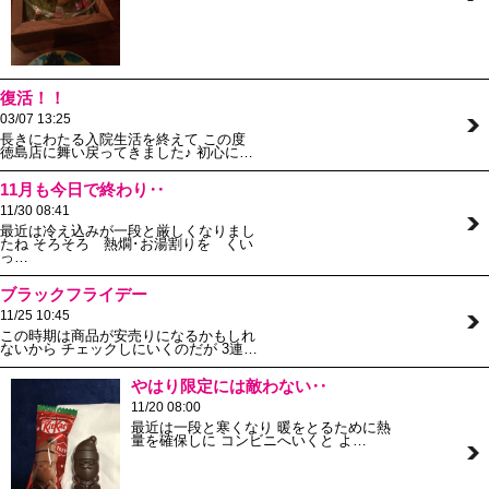
復活！！
03/07 13:25
長きにわたる入院生活を終えて この度
徳島店に舞い戻ってきました♪ 初心に…
11月も今日で終わり‥
11/30 08:41
最近は冷え込みが一段と厳しくなりまし
たね そろそろ 熱燗･お湯割りを くい
っ…
ブラックフライデー
11/25 10:45
この時期は商品が安売りになるかもしれ
ないから チェックしにいくのだが 3連…
やはり限定には敵わない‥
11/20 08:00
最近は一段と寒くなり 暖をとるために熱
量を確保しに コンビニへいくと よ…