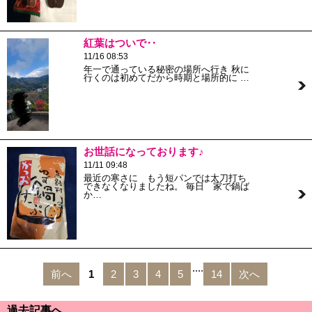
紅葉はついで‥
11/16 08:53
年一で通っている秘密の場所へ行き 秋に
行くのは初めてだから時期と場所的に …
お世話になっております♪
11/11 09:48
最近の寒さに もう短パンでは太刀打ち
できなくなりましたね。 毎日 家で鍋ば
か…
....
前へ
1
2
3
4
5
14
次へ
過去記事へ