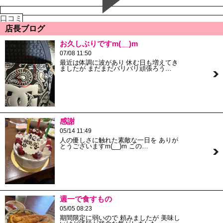
口コミ
店長ブログ
お久しぶりですm(__)m
07/08 11:50
最近は体調に波があり 休む日も増えてき
ましたが まだまだバリバリ頑張ろう…
感謝
05/14 11:49
人の優しさに触れた素敵な一日を ありが
とうございますm(__)m この…
週一で食すもの
05/05 08:23
期間限定に弱いので 頼みましたが 美味し