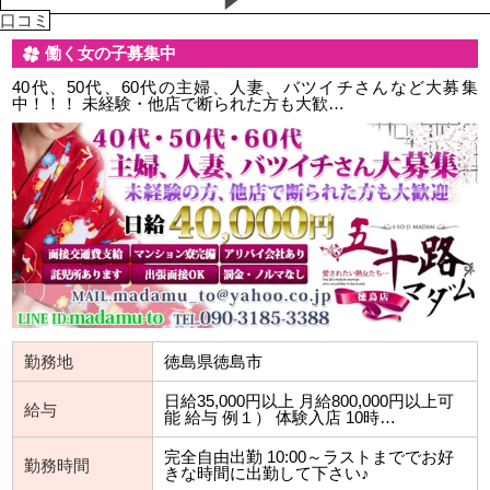
口コミ
働く女の子募集中
40代、50代、60代の主婦、人妻、バツイチさんなど大募集
中！！！ 未経験・他店で断られた方も大歓…
勤務地
徳島県徳島市
日給35,000円以上 月給800,000円以上可
給与
能 給与 例１） 体験入店 10時…
完全自由出勤 10:00～ラストまででお好
勤務時間
きな時間に出勤して下さい♪