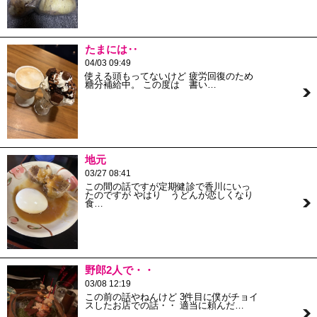
たまには‥
04/03 09:49
使える頭もってないけど 疲労回復のため
糖分補給中。 この度は 書い…
地元
03/27 08:41
この間の話ですが定期健診で香川にいっ
たのですが やはり うどんが恋しくなり
食…
野郎2人で・・
03/08 12:19
この前の話やねんけど 3件目に僕がチョイ
スしたお店での話・・ 適当に頼んだ…