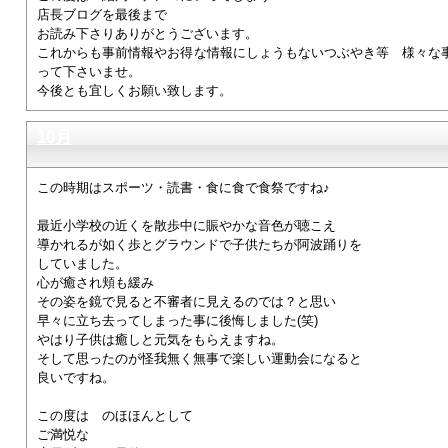
店長ブログを最後まで
お読み下さりありがとうございます。
これからも事前情報やお得な情報にしょうもないつぶやき等 様々な
って下さいませ。
今後とも宜しくお願い致します。
10月
この時期はスポーツ・読書・食に食で食祭ですね♪
最近小学校の近くを散歩中に賑やかな音色が聴こえ
導かれるが如く歩とグラウンドで子供たちが阿波踊りを
していました。
心が癒され頬も緩み
その姿を鏡で見ると不審者に見えるのでは？と思い
早々に立ち去ってしまった事に後悔しました(笑)
やはり子供は癒しと元気をもらえますね。
そして思ったのが怪我無く無事で楽しい運動会になると
良いですね。
この度は のほほんとして
ご満悦な