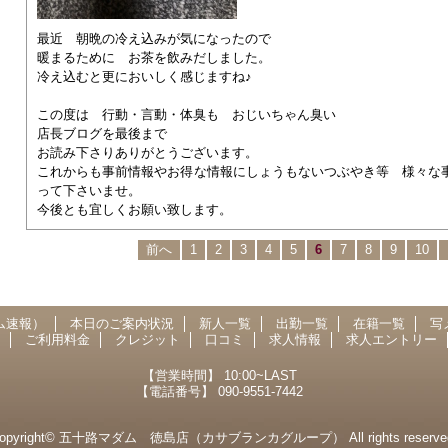
最近 朝晩の冷え込みが気になったので
暖まるために お茶を飲みだしました。
冷え込むと更においしく感じますね♪
この度は 行動・言動・体臭も おじいちゃん臭い
店長ブログを最後まで
お読み下さりありがとうございます。
これからも事前情報やお得な情報にしょうもないつぶやき等 様々な
って下さいませ。
今後とも宜しくお願い致します。
前へ
1
2
3
4
5
6
7
8
9
10
ム速報）
本日のご案内状況
新人一覧
出勤一覧
在籍一覧
写
ご利用料金
クレジット
口コミ
求人情報
求人エントリー
【営業時間】
10:00~LAST
【電話番号】
090-9551-7442
opyright©
五十路マダム 徳島店（カサブランカグループ）
All rights reserve