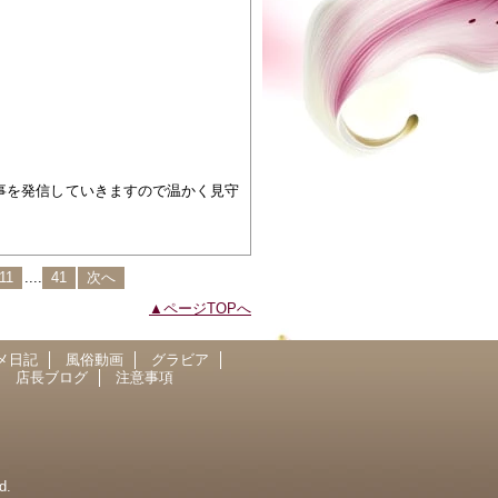
事を発信していきますので温かく見守
11
....
41
次へ
ページTOPへ
メ日記
風俗動画
グラビア
店長ブログ
注意事項
d.