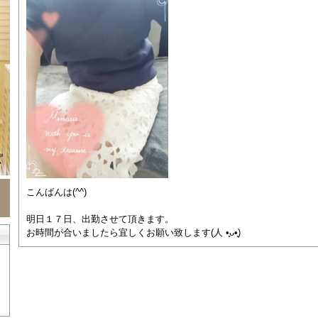
こんばんは(⁠^⁠^⁠)
明日１７日、出勤させて頂きます。
お時間が合いましたら宜しくお願い致します(⁠人⁠ ⁠•͈⁠ᴗ⁠•͈⁠)