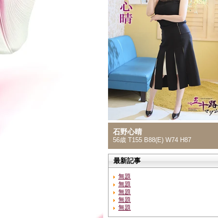
石野心晴
56歳 T155 B88(E) W74 H87
最新記事
無題
無題
無題
無題
無題