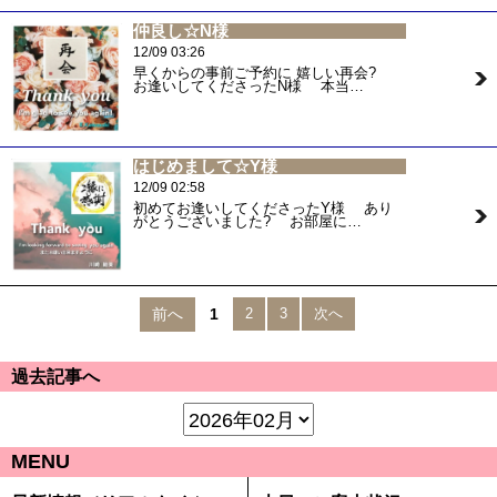
仲良し☆N様
12/09 03:26
早くからの事前ご予約に 嬉しい再会?
お逢いしてくださったN様 本当…
はじめまして☆Y様
12/09 02:58
初めてお逢いしてくださったY様 あり
がとうございました? お部屋に…
前へ
1
2
3
次へ
過去記事へ
MENU