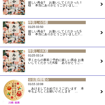
嬉しい再会? お逢いしてくださった I
様 本当にありがとうございまし…
仲良し☆S様
01/25 03:50
嬉しい再会? お逢いしてくださったS
様 本当にありがとうございました?…
仲良し☆K様
01/25 03:14
早くからの事前ご予約に嬉しい再会 お逢
いしてくださったK様 ありがとうご…
☆出勤情報☆
01/15 10:08
あけましておめでとうございます 本
年もよろしくお願いいたします …